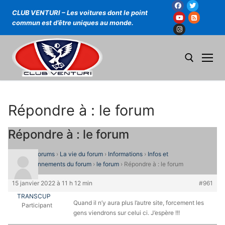
Aller
au
Facebook
Twitter
CLUB VENTURI – Les voitures dont le point
contenu
commun est d’être uniques au monde.
Youtube
Flux rss
Instagram
Rechercher :
Répondre à : le forum
Répondre à : le forum
Accueil
›
Forums
›
La vie du forum
›
Informations
›
Infos et
dysfonctionnements du forum
›
le forum
›
Répondre à : le forum
15 janvier 2022 à 11 h 12 min
#961
TRANSCUP
Quand il n’y aura plus l’autre site, forcement les
Participant
gens viendrons sur celui ci. J’espère !!!